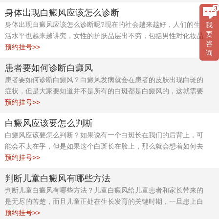
不少，但大多数白癜风患者都是在生活上不规律，不讲究，造成皮
身体出现白癜风应该怎么诊断
肤损伤，才会引起白癜风患者的皮肤表层脆弱，才会导致白癜风这
身体出现白癜风应该怎么诊断呢?现在的社会越来越好，人们的生
样的疾病。
我
要
活水平也越来越讲究，女性的护肤品层出不穷，包括男性对化妆品
咨
也开始数落，但大多数人们往往都是在生活上不规律，不讲究，造
预约挂号>>
询
成皮肤组织成损伤，从而有些人的皮肤表层脆弱，白癜风这种疾病
患者要如何诊断白癜风
也由此而缠上身。
患者要如何诊断白癜风？白癜风发病就会在患者的皮肤出现白斑的
症状，但是大家要知道并不是所有的白斑都是白癜风的，这就需要
大家进行个明确的判断，以免造成误诊的现象，从而导致病情更加
预约挂号>>
严重。
白癜风应该要怎么判断
白癜风应该要怎么判断？如果说有一个白斑长在我们的后背上，可
能会不太在乎，但是如果这个白斑长在脸上，那么就会想着如何去
进行祛除。而看到白斑大家首选想到的大多数都是白癜风，事实上
预约挂号>>
合肥白癜风诊疗中心表示，并不是所有的白斑都是白癜风，患者要
判断儿童白癜风有哪些方法
学会诊断。
判断儿童白癜风有哪些方法？儿童白癜风给儿童患者和家长带来的
是无尽的苦楚，而且儿童正处在生长发育的关键时期，一旦患上白
癜风，会严重危害到患者的健康，因此发现病情及时的到医院接受
预约挂号>>