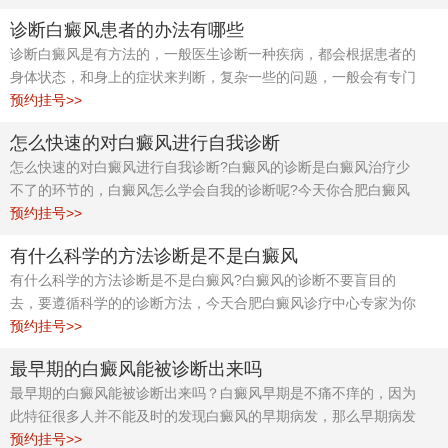
治疗是关键。
诊断白癜风患者的办法有哪些
诊断白癜风是有方法的，一般医生诊断一种疾病，都会根据患者的
身体状态，和身上的症状来判断，复杂一些的问题，一般会有专门
的仪器来进行检测
预约挂号>>
怎么快速的对白癜风进行自我诊断
怎么快速的对白癜风进行自我诊断?白癜风的诊断是白癜风治疗少
不了的环节的，白癜风怎么学会自我的诊断呢?今天你合肥白癜风
诊疗中心专家教你。
预约挂号>>
有什么科学的方法诊断是不是白癜风
有什么科学的方法诊断是不是白癜风?白癜风的诊断不要盲目的
去，要遵循科学的的诊断方法，今天合肥白癜风诊疗中心专家为你
解答：有什么科学的方法诊断是不是白癜风?
预约挂号>>
最早期的白癜风能被诊断出来吗
最早期的白癜风能被诊断出来吗？白癜风早期是不痛不痒的，因为
此特征很多人并不能及时的发现白癜风的早期病发，那么早期病发
可以发现吗？今天合肥白癜风诊疗中心专家为你解答。
预约挂号>>