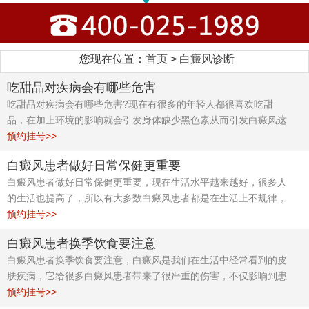
您现在位置：
首页
>
白癜风诊断
吃甜品对疾病会有哪些危害
吃甜品对疾病会有哪些危害?现在有很多的年轻人都很喜欢吃甜
品，在加上环境的影响就会引发身体缺少黑色素从而引发白癜风这
样的疾病。在生活中白癜风患者要注意自己在饮食方面，要营养搭
预约挂号>>
配均衡，少吃一些垃圾食品。减少这些对身体的损害。影响健康。
白癜风患者做好日常保健更重要
白癜风患者做好日常保健更重要，现在生活水平越来越好，很多人
的生活也提高了，所以有大多数白癜风患者都是在生活上不规律，
造成皮肤损伤，才会导致白癜风这样的疾病上身从而影响到患者的
预约挂号>>
身体健康，因此白癜风患者要注意这些问题。
白癜风患者换季饮食要注意
白癜风患者换季饮食要注意，白癜风是我们在生活中经常看到的皮
肤疾病，它给很多白癜风患者带来了很严重的伤害，不仅影响到患
者们的正常生活还会影响患者的心理，导致患者们产生自卑，抑郁
预约挂号>>
的现象出现所以白癜风患者在日常生活中一定要做好相关的防护措