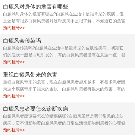
发展严重的情况。一定要及早发现就要去治疗，不然最后伤害的都
白癜风对身体的危害有哪些
是自己的身体。所以提醒白癜风患者朋友，在发现疾病的时候一定
白癜风对身体的危害有哪些?白癜风在生活中是很常见的疾病，但
要早治疗。早点让皮肤恢复到健康的状态。
是还是有很多白癜风患者对这种疾病不是很了解，不知道它的危害
在哪里，所以导致这种疾病在皮肤上产生而不能及时的得到治疗，
预约挂号>>
久而久之的导致病情一直的发展下去给身体造成许多严重的伤害。
白癜风会传染吗
白癜风会传染吗?白癜风在生活中是最常见的皮肤性疾病，初期它
们的症状一般是白斑引发的，有的白癜风患者没有在意这一点，就
忽略了治疗的最好时候。好的面貌可以给人带来自信，也会让从而
预约挂号>>
伤害到白癜风患者的健康和心态。
重视白癜风带来的危害
重视白癜风带来的危害，现在白癜风患者越来越多，有很多患者因
为这个疾病带来了很大的困扰，白癜风对患者有很大的危害，有的
甚至危害到了白癜风患者的身体健康，严重的会给患者带来想要轻
预约挂号>>
生的念头，所以在日常生活中白癜风患者要对自己的疾病重视起
白癜风患者要怎么诊断疾病
来，要多了解白癜风，积极的去预防。
白癜风患者应该要怎么诊断疾病呢?白癜风虽然是我们常见的皮肤
疾病，它不但影响着白癜风患者的日常生活也影响到患者的心理健
康。就是由于现在生活水平越来越好，很多人的生活水平也提高了
预约挂号>>