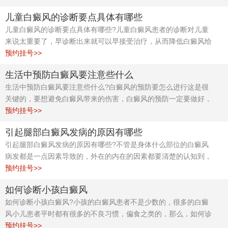
儿童白癜风的诊断要点具体有哪些
儿童白癜风的诊断要点具体有哪些?儿童白癜风患者的诊断对儿童
来说太重要了，早诊断出来就可以早接受治疗，从而降低白癜风给
儿童带去的危害，今天合肥白癜风诊疗中心专家为你解答。
预约挂号>>
生活中预防白癜风要注意些什么
生活中预防白癜风要注意些什么?白癜风的预防要怎么进行这是很
关键的，要想避免白癜风带来的伤害，白癜风的预防一定要做好，
今天合肥白癜风诊疗中心专家为你解答。
预约挂号>>
引起腿部白癜风发病的原因有哪些
引起腿部白癜风发病的原因有哪些?不管是身体什么部位的白癜风
病发都是一点因素导致的，外在的内在的因素都要清楚的认知到，
今天合肥白癜风诊疗中心专家为你解答。
预约挂号>>
如何诊断小孩白癜风
如何诊断小孩白癜风?小孩的白癜风患者不是少数的，很多的白癜
风小儿患者平时都有很多的不良习惯，偏食之类的，那么，如何诊
断小孩白癜风?合肥白癜风诊疗中心专家为你解答。
预约挂号>>