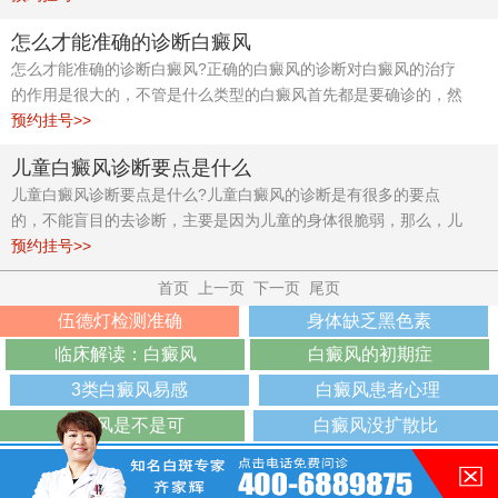
怎么才能准确的诊断白癜风
怎么才能准确的诊断白癜风?正确的白癜风的诊断对白癜风的治疗
的作用是很大的，不管是什么类型的白癜风首先都是要确诊的，然
后在接受科学的治疗，接下来合肥白癜风诊疗中心专家为你解答。
预约挂号>>
儿童白癜风诊断要点是什么
儿童白癜风诊断要点是什么?儿童白癜风的诊断是有很多的要点
的，不能盲目的去诊断，主要是因为儿童的身体很脆弱，那么，儿
童白癜风诊断要点是什么?合肥白癜风诊疗中心专家为你解答。
预约挂号>>
首页
上一页
下一页
尾页
伍德灯检测准确
身体缺乏黑色素
临床解读：白癜风
白癜风的初期症
3类白癜风易感
白癜风患者心理
白癜风是不是可
白癜风没扩散比
版权所有：合肥华夏白癜风医院
医院地址：合肥市铜陵路与合裕路交叉口东北角（天成大厦旁）