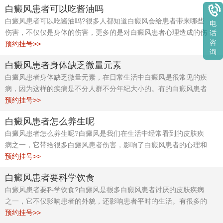
白癜风患者可以吃酱油吗
施，才能降低白癜风的发病。
白癜风患者可以吃酱油吗?很多人都知道白癜风会给患者带来哪些
电
伤害，不仅仅是身体的伤害，更多的是对白癜风患者心理造成的伤
话
咨
害，白癜风患者在生活中要注意好这些方面，同时也要积极的配合
预约挂号>>
询
医生的治疗，不要有很大的心理压力，压力过大对治疗是有很大的
白癜风患者身体缺乏微量元素
影响的，所以白癜风患者要有个好心态去面对，尽早的治疗才能早
白癜风患者身体缺乏微量元素，在日常生活中白癜风是很常见的疾
日恢复健康的身体。
病，因为这样的疾病是不分人群不分年纪大小的。有的白癜风患者
在刚发现的时候就听信了他人的特效偏方，但是严重的时候就会给
预约挂号>>
治疗带来很多的麻烦和影响。所以白癜风患者朋友在日常生活中一
白癜风患者怎么养生呢
定要去正规的医院诊断，不要盲目的相信他人的判断，以免耽误后
白癜风患者怎么养生呢?白癜风是我们在生活中经常看到的皮肤疾
面的治疗。
病之一，它带给很多白癜风患者伤害，影响了白癜风患者的心理和
健康问题。也有部分白癜风患者不知道自己为什么会患有这样的疾
预约挂号>>
病而感到困扰。合肥白癜风诊疗中心专家给白癜风患者普及一些这
白癜风患者要科学饮食
方面的常识，希望可以帮助到白癜风患者朋友。
白癜风患者要科学饮食?白癜风是很多白癜风患者讨厌的皮肤疾病
之一，它不仅影响患者的外貌，还影响患者平时的生活。有很多的
白癜风患者就是因为在前期发现的时候不在意，就导致了最后病情
预约挂号>>