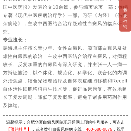
国中医药报》发表论文10余篇，参与编著论著一部；参编
我
专著《现代中医疾病治疗学》一部。习研《内经》《伤寒
要
咨
杂病论》，主攻中西医结合治疗疑难性白癜风的临床研
询
究。
专业擅长：
裴海旭主任擅长青少年、女性白癜风、颜面部白癜风及疑
难性白癜风的诊治，主攻中西医结合治疗白癜风，对病程
较长、反复加重的白癜风有深入研究，并主张一人一病一
方辩证施治，以个体化、规范化、科学化、联合化的内调
外治观点，结合光物理治疗及自体表皮细胞移植和Recell
自体活性细胞移植再生技术等，促进临床康复，有效地延
长了复发周期，降低了复发概率，避免了诸多用药副作用
及弊端。
温馨提示：合肥华夏白癜风医院
现开通网上预约挂号服务，可点击
【预约挂号】
，或者拨打白癜风疾病专线：
400-688-9875
，祝早