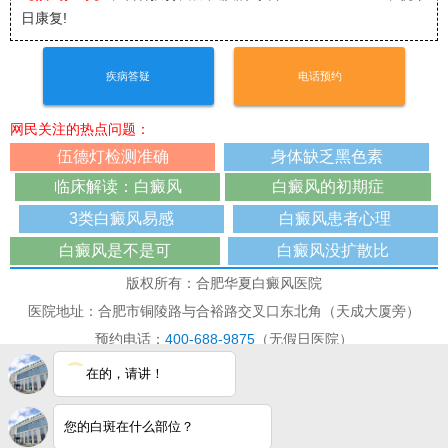
日康复!
疾病答疑
电话预约
网民关注的热点问题：
伍德灯检测准确
身体缺乏黑色素
临床解读：白癜风
白癜风的初期症
3类白癜风易感
白癜风患者心理
白癜风是不是可
白癜风没扩散比
版权所有：合肥华夏白癜风医院
医院地址：合肥市铜陵路与合裕路交叉口东北角（天成大厦旁）
预约电话：
400-688-9875
（无假日医院）
本网站已被访问 191085次
在的，请讲！
免责声明：本站图/文均来自于网络收集,仅供病友参考，不作为医疗诊
断依据，如有转载或引用文章涉及版权问题，请与我们联系删除！
您的白斑在什么部位？